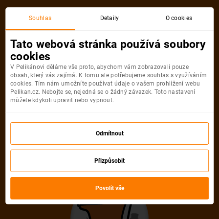
Akční letenka
Souhlas
Detaily
O cookies
Tato webová stránka používá soubory
cookies
V Pelikánovi děláme vše proto, abychom vám zobrazovali pouze
obsah, který vás zajímá. K tomu ale potřebujeme souhlas s využíváním
cookies. Tím nám umožníte používat údaje o vašem prohlížení webu
Pelikan.cz. Nebojte se, nejedná se o žádný závazek. Toto nastavení
můžete kdykoli upravit nebo vypnout.
Litujeme, akční letenka do města už
není dostupná
Odmítnout
Přizpůsobit
Vybrat jinou akční letenku
Povolit vše