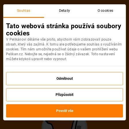
Akční letenka
Souhlas
Detaily
O cookies
Tato webová stránka používá soubory
cookies
V Pelikánovi děláme vše proto, abychom vám zobrazovali pouze
obsah, který vás zajímá. K tomu ale potřebujeme souhlas s využíváním
cookies. Tím nám umožníte používat údaje o vašem prohlížení webu
Pelikan.cz. Nebojte se, nejedná se o žádný závazek. Toto nastavení
můžete kdykoli upravit nebo vypnout.
Litujeme, akční letenka do města už
není dostupná
Odmítnout
Přizpůsobit
Vybrat jinou akční letenku
Povolit vše