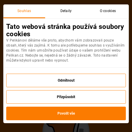
Akční letenka
Souhlas
Detaily
O cookies
Tato webová stránka používá soubory
cookies
V Pelikánovi děláme vše proto, abychom vám zobrazovali pouze
obsah, který vás zajímá. K tomu ale potřebujeme souhlas s využíváním
cookies. Tím nám umožníte používat údaje o vašem prohlížení webu
Pelikan.cz. Nebojte se, nejedná se o žádný závazek. Toto nastavení
můžete kdykoli upravit nebo vypnout.
Litujeme, akční letenka do města už
není dostupná
Odmítnout
Přizpůsobit
Vybrat jinou akční letenku
Povolit vše