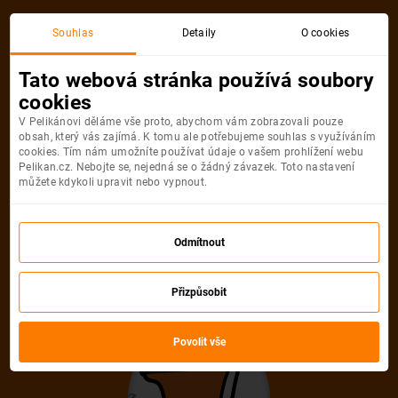
Akční letenka
Souhlas
Detaily
O cookies
Tato webová stránka používá soubory
cookies
V Pelikánovi děláme vše proto, abychom vám zobrazovali pouze
obsah, který vás zajímá. K tomu ale potřebujeme souhlas s využíváním
cookies. Tím nám umožníte používat údaje o vašem prohlížení webu
Pelikan.cz. Nebojte se, nejedná se o žádný závazek. Toto nastavení
můžete kdykoli upravit nebo vypnout.
Litujeme, akční letenka do města už
není dostupná
Odmítnout
Přizpůsobit
Vybrat jinou akční letenku
Povolit vše