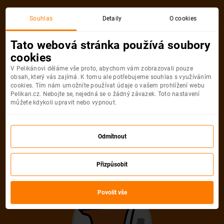
Akční letenka
Souhlas
Detaily
O cookies
Tato webová stránka používá soubory
cookies
V Pelikánovi děláme vše proto, abychom vám zobrazovali pouze
obsah, který vás zajímá. K tomu ale potřebujeme souhlas s využíváním
cookies. Tím nám umožníte používat údaje o vašem prohlížení webu
Pelikan.cz. Nebojte se, nejedná se o žádný závazek. Toto nastavení
můžete kdykoli upravit nebo vypnout.
Litujeme, akční letenka do města už
není dostupná
Odmítnout
Přizpůsobit
Vybrat jinou akční letenku
Povolit vše