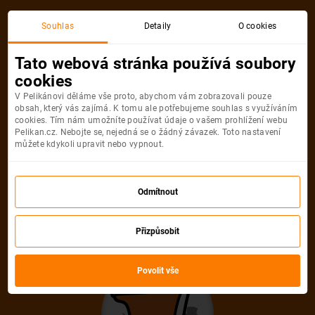
Praha
Řím
Souhlas
Detaily
O cookies
Zpáteční, 1 Osoba
Řím
Tato webová stránka používá soubory
cookies
Praha
Řím
V Pelikánovi děláme vše proto, abychom vám zobrazovali pouze
obsah, který vás zajímá. K tomu ale potřebujeme souhlas s využíváním
cookies. Tím nám umožníte používat údaje o vašem prohlížení webu
Pelikan.cz. Nebojte se, nejedná se o žádný závazek. Toto nastavení
můžete kdykoli upravit nebo vypnout.
Wizz Air
1 500
Odmítnout
od
Kč
Počet pasažérů
Přizpůsobit
Zpáteční
Jednosměrná
od
1 500 Kč
od
619 Kč
Povolit vše
Dospělí
1
Od
14
let
Děti