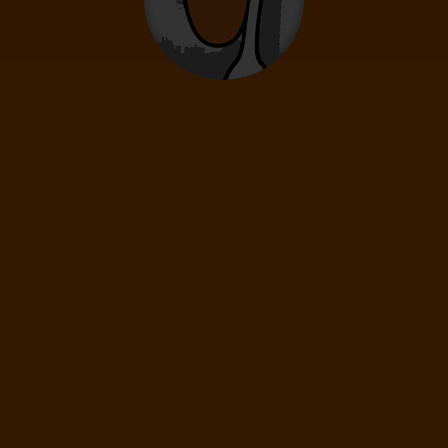
0
2
- 14
let
Novorozenci
0
0 - 23 měsíců
1 500
Kč
(1 os.)
DÁLE
Cena spolu