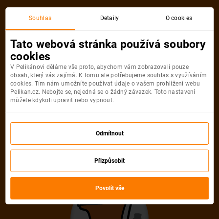
Praha
Jerevan
Souhlas
Detaily
O cookies
Zpáteční, 1 Osoba
Jerevan
Tato webová stránka používá soubory
cookies
Praha
Jerevan
V Pelikánovi děláme vše proto, abychom vám zobrazovali pouze
obsah, který vás zajímá. K tomu ale potřebujeme souhlas s využíváním
cookies. Tím nám umožníte používat údaje o vašem prohlížení webu
Pelikan.cz. Nebojte se, nejedná se o žádný závazek. Toto nastavení
můžete kdykoli upravit nebo vypnout.
Wizz Air
1 391
Odmítnout
od
Kč
Počet pasažérů
Přizpůsobit
Zpáteční
Jednosměrná
od
1 391 Kč
od
670 Kč
Povolit vše
Dospělí
1
Od
14
let
Děti