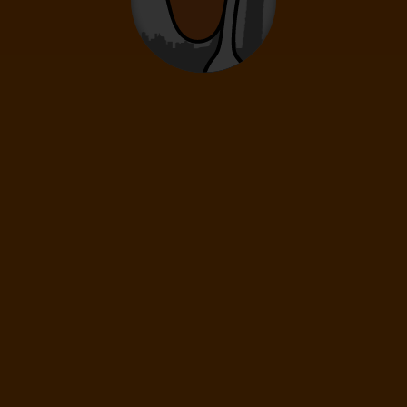
0
2
- 14
let
Novorozenci
0
0 - 23 měsíců
1 391
Kč
(1 os.)
DÁLE
Cena spolu