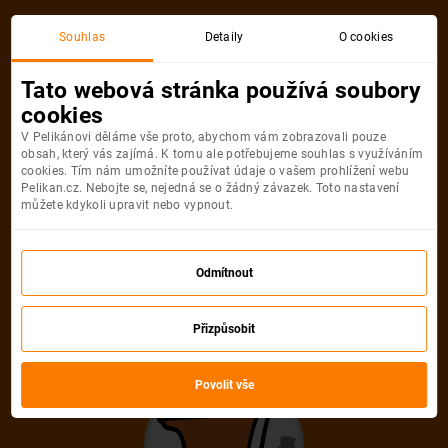
Akční letenka
Souhlas
Detaily
O cookies
Tato webová stránka používá soubory
cookies
V Pelikánovi děláme vše proto, abychom vám zobrazovali pouze
obsah, který vás zajímá. K tomu ale potřebujeme souhlas s využíváním
cookies. Tím nám umožníte používat údaje o vašem prohlížení webu
Pelikan.cz. Nebojte se, nejedná se o žádný závazek. Toto nastavení
můžete kdykoli upravit nebo vypnout.
Litujeme, akční letenka do města už
není dostupná
Odmítnout
Přizpůsobit
Vybrat jinou akční letenku
Povolit vše