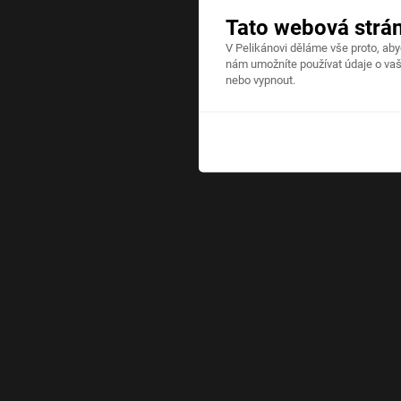
Tato webová strá
V Pelikánovi děláme vše proto, ab
nám umožníte používat údaje o vaš
nebo vypnout.