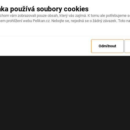
nka používá soubory cookies
Na stránce došlo k neočekávané chybě
ychom vám zobrazovali pouze obsah, který vás zajímá. K tomu ale potřebujeme s
em prohlížení webu Pelikan.cz. Nebojte se, nejedná se o žádný závazek. Toto na
OBNOVIT
Odmítnout