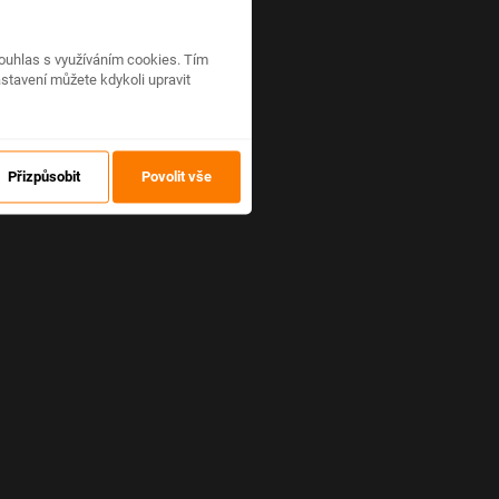
ouhlas s využíváním cookies. Tím
stavení můžete kdykoli upravit
Přizpůsobit
Povolit vše