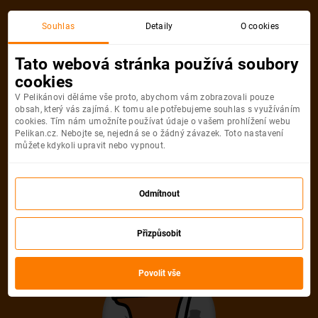
Pardubice
Alicante
Souhlas
Detaily
O cookies
Zpáteční, 1 Osoba
Alicante
Tato webová stránka používá soubory
cookies
Pardubice
Alicante
V Pelikánovi děláme vše proto, abychom vám zobrazovali pouze
obsah, který vás zajímá. K tomu ale potřebujeme souhlas s využíváním
cookies. Tím nám umožníte používat údaje o vašem prohlížení webu
Pelikan.cz. Nebojte se, nejedná se o žádný závazek. Toto nastavení
můžete kdykoli upravit nebo vypnout.
Ryanair
2 011
Odmítnout
od
Kč
Počet pasažérů
Přizpůsobit
Zpáteční
Jednosměrná
od
2 011 Kč
od
898 Kč
Povolit vše
Dospělí
1
Od
16
let
Mládežníci