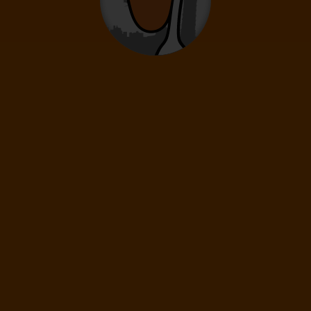
0
12
- 15
let
Děti
0
2
- 11
let
Novorozenci
0
0 - 23 měsíců
2 011
Kč
(1 os.)
DÁLE
Cena spolu