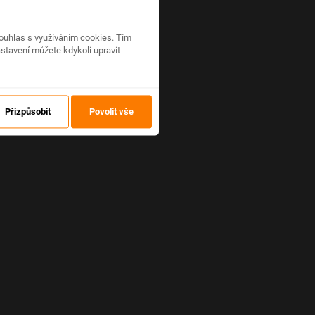
ouhlas s využíváním cookies. Tím
stavení můžete kdykoli upravit
Přizpůsobit
Povolit vše