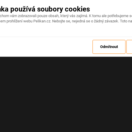
nka používá soubory cookies
Na stránce došlo k neočekávané chybě
ychom vám zobrazovali pouze obsah, který vás zajímá. K tomu ale potřebujeme s
em prohlížení webu Pelikan.cz. Nebojte se, nejedná se o žádný závazek. Toto na
OBNOVIT
Odmítnout