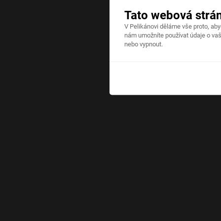
Tato webová strá
V Pelikánovi děláme vše proto, ab
nám umožníte používat údaje o vaš
nebo vypnout.