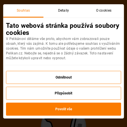
Akční letenka
Souhlas
Detaily
O cookies
Tato webová stránka používá soubory
cookies
V Pelikánovi děláme vše proto, abychom vám zobrazovali pouze
obsah, který vás zajímá. K tomu ale potřebujeme souhlas s využíváním
cookies. Tím nám umožníte používat údaje o vašem prohlížení webu
Pelikan.cz. Nebojte se, nejedná se o žádný závazek. Toto nastavení
můžete kdykoli upravit nebo vypnout.
Litujeme, akční letenka do města už
není dostupná
Odmítnout
Přizpůsobit
Vybrat jinou akční letenku
Povolit vše