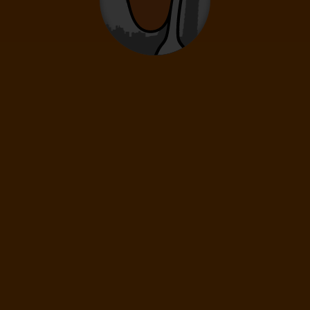
Litujeme, momentálně žádná akční letenka nesplňuje zvolená
kritéria.
ZRUŠIT VŠECHNY FILTRY