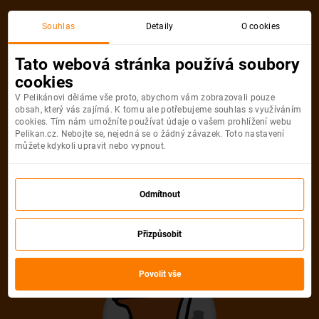
Souhlas
Detaily
O cookies
Tato webová stránka používá soubory
CALENDARS.TOP_BAR_TITLE_CALEN
cookies
V Pelikánovi děláme vše proto, abychom vám zobrazovali pouze
Nejlevněji
Nejnovější
Nejdále
obsah, který vás zajímá. K tomu ale potřebujeme souhlas s využíváním
cookies. Tím nám umožníte používat údaje o vašem prohlížení webu
Pelikan.cz. Nebojte se, nejedná se o žádný závazek. Toto nastavení
můžete kdykoli upravit nebo vypnout.
Odmítnout
Přizpůsobit
Povolit vše
Nebyly nalezeny žádné akční letenky.