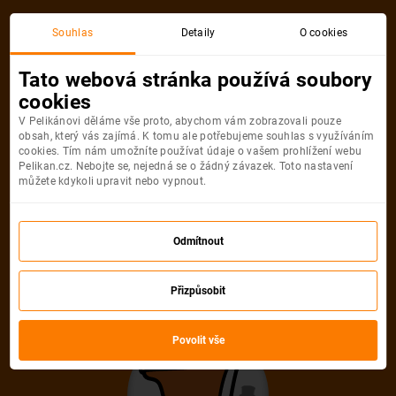
Souhlas
Detaily
O cookies
Tato webová stránka používá soubory
CALENDARS.TOP_BAR_TITLE_CALEN
cookies
V Pelikánovi děláme vše proto, abychom vám zobrazovali pouze
Nejlevněji
Nejnovější
Nejdále
obsah, který vás zajímá. K tomu ale potřebujeme souhlas s využíváním
cookies. Tím nám umožníte používat údaje o vašem prohlížení webu
Pelikan.cz. Nebojte se, nejedná se o žádný závazek. Toto nastavení
můžete kdykoli upravit nebo vypnout.
Odmítnout
Přizpůsobit
Povolit vše
Nebyly nalezeny žádné akční letenky.