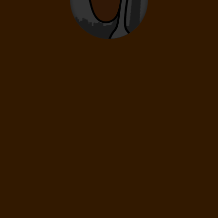
Litujeme, momentálně žádná akční letenka nesplňuje zvolená
kritéria.
ZRUŠIT VŠECHNY FILTRY