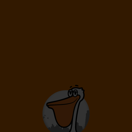
Hongkong
Hongkong
14 490
Kč
od
PRG
HKG
PRG
Praha
Hongkong
Praha
Hongkong
Hongkong
14 490
Kč
od
VIE
HKG
VIE
Vídeň
Hongkong
Vídeň
LETY MIMO BLÍZKÝ VÝCHOD
Hongkong
Hongkong