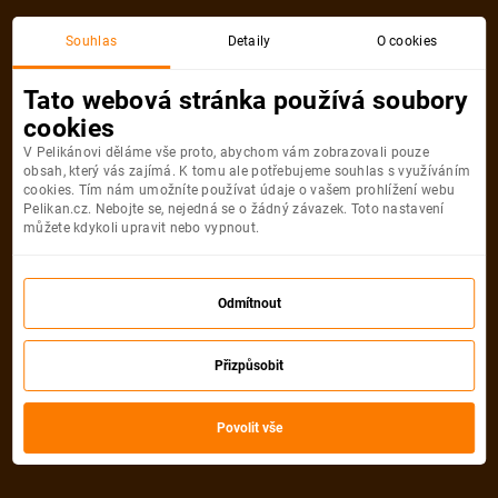
Souhlas
Detaily
O cookies
Tato webová stránka používá soubory
LETY MIMO BLÍZKÝ VÝCHOD
cookies
V Pelikánovi děláme vše proto, abychom vám zobrazovali pouze
Hongkong
obsah, který vás zajímá. K tomu ale potřebujeme souhlas s využíváním
cookies. Tím nám umožníte používat údaje o vašem prohlížení webu
Vídeň
Hongkong
Pelikan.cz. Nebojte se, nejedná se o žádný závazek. Toto nastavení
můžete kdykoli upravit nebo vypnout.
14 490
Kč
od
VYBRAT TERMÍN
Odmítnout
Akční letenkyHongkong
Přizpůsobit
Vybrali jsme
8
akčních kalendářů
Povolit vše
Nejlevněji
Nejnovější
Nejprodávanější
Nejdále
od
13 390 Kč
od
14 490 Kč
od
13 390 Kč
od
13 390 Kč