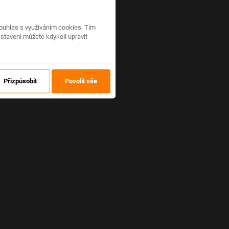
ouhlas s využíváním cookies. Tím
stavení můžete kdykoli upravit
Přizpůsobit
Povolit vše