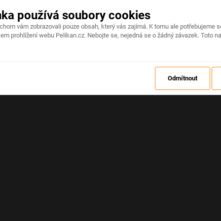
nka používá soubory cookies
Na stránce došlo k neočekávané chybě
ychom vám zobrazovali pouze obsah, který vás zajímá. K tomu ale potřebujeme s
em prohlížení webu Pelikan.cz. Nebojte se, nejedná se o žádný závazek. Toto na
OBNOVIT
Odmítnout