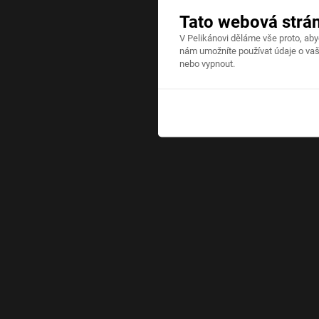
Tato webová strá
V Pelikánovi děláme vše proto, ab
nám umožníte používat údaje o vaš
nebo vypnout.