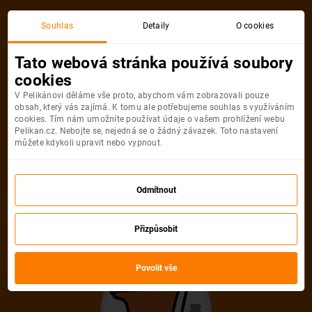
Souhlas
Detaily
O cookies
Tato webová stránka používá soubory
Akční letenkyJohannesburg
cookies
V Pelikánovi děláme vše proto, abychom vám zobrazovali pouze
Nejlevněji
Nejnovější
Nejprodávanější
Nejdále
obsah, který vás zajímá. K tomu ale potřebujeme souhlas s využíváním
cookies. Tím nám umožníte používat údaje o vašem prohlížení webu
od
12 790 Kč
od
12 790 Kč
od
12 790 Kč
od
12 790 Kč
Pelikan.cz. Nebojte se, nejedná se o žádný závazek. Toto nastavení
můžete kdykoli upravit nebo vypnout.
Johannesburg
Jihoafrická republika
Odmítnout
12 790
Kč
od
Přizpůsobit
VIE
JNB
VIE
Vídeň
Johannesburg
Vídeň
Povolit vše