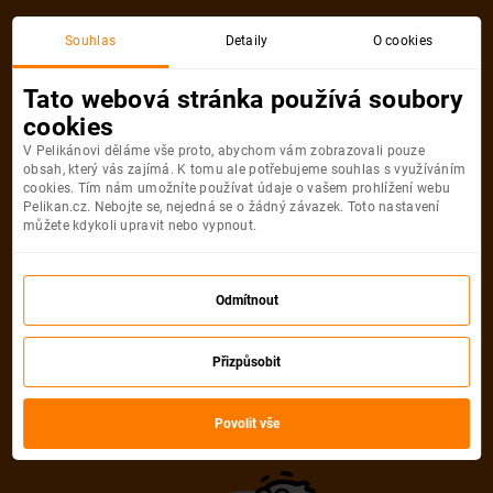
Souhlas
Detaily
O cookies
Tato webová stránka používá soubory
Akční letenkyNew York
cookies
V Pelikánovi děláme vše proto, abychom vám zobrazovali pouze
Nejlevněji
Nejnovější
Nejprodávanější
Nejdále
obsah, který vás zajímá. K tomu ale potřebujeme souhlas s využíváním
cookies. Tím nám umožníte používat údaje o vašem prohlížení webu
od
11 490 Kč
od
11 490 Kč
od
11 490 Kč
od
13 790 Kč
Pelikan.cz. Nebojte se, nejedná se o žádný závazek. Toto nastavení
můžete kdykoli upravit nebo vypnout.
New York
Spojené státy
Odmítnout
11 490
Kč
od
Přizpůsobit
BER
NYC
BER
Berlín
New York
Berlín
PŘÍMÝ LET
Povolit vše
New York