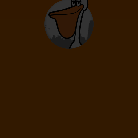
Spojené státy
13 790
Kč
od
VIE
NYC
VIE
Vídeň
New York
Vídeň
PŘÍMÝ LET
ODLET PŘÍŠTÍ MĚSÍC
To je všechno!
Právě jsi se dostal na konec naší letenkové galaxie. Více