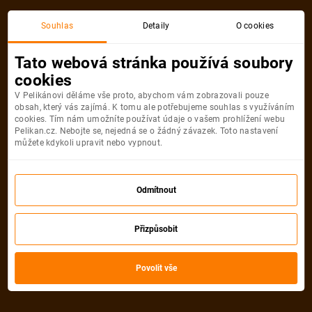
Souhlas
Detaily
O cookies
Tato webová stránka používá soubory
cookies
V Pelikánovi děláme vše proto, abychom vám zobrazovali pouze
Lyon
obsah, který vás zajímá. K tomu ale potřebujeme souhlas s využíváním
cookies. Tím nám umožníte používat údaje o vašem prohlížení webu
Praha
Lyon
Pelikan.cz. Nebojte se, nejedná se o žádný závazek. Toto nastavení
můžete kdykoli upravit nebo vypnout.
2 217
Kč
od
VYBRAT TERMÍN
Odmítnout
Akční letenkyFrancie
Přizpůsobit
Vybrali jsme
21
akčních kalendářů
Povolit vše
Nejlevněji
Nejnovější
Nejprodávanější
Nejdále
od
1 545 Kč
od
1 545 Kč
od
1 545 Kč
od
2 102 Kč