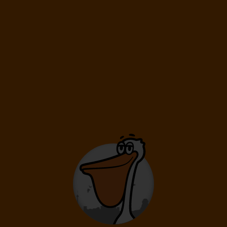
2 471
Kč
od
KRK
NCE
KRK
Krakov
Nice
Krakov
Marseille
Francie
1 944
Kč
od
PRG
MRS
PRG
Praha
Marseille
Praha
Paříž
Francie
1 561
Kč
od