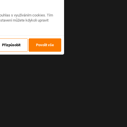
ouhlas s využíváním cookies. Tím
stavení můžete kdykoli upravit
Přizpůsobit
Povolit vše