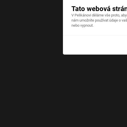
Tato webová strá
V Pelikánovi děláme vše proto, ab
nám umožníte používat údaje o vaš
nebo vypnout.