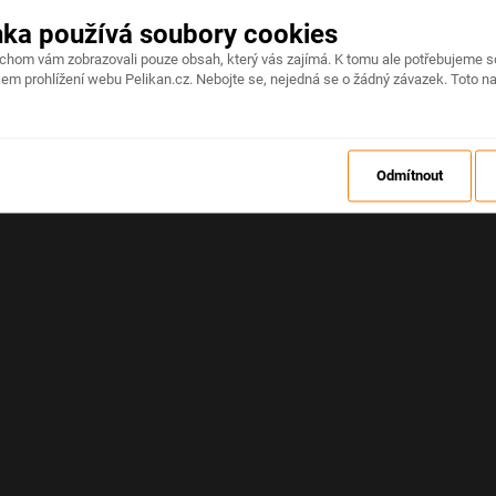
nka používá soubory cookies
Na stránce došlo k neočekávané chybě
ychom vám zobrazovali pouze obsah, který vás zajímá. K tomu ale potřebujeme s
em prohlížení webu Pelikan.cz. Nebojte se, nejedná se o žádný závazek. Toto na
OBNOVIT
Odmítnout