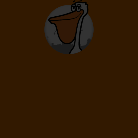
01.10.
-
12.10.
Čtvrtek
Pondělí
Délka pobytu
12 dní
/ 10 nocí
Doprava
Vídeň
Letecká společnost
Scoot
34 990
Kč
Cena kalkulovaná při počtu osob:
/os
Dospělí: 2
08.10.
-
19.10.
Čtvrtek
Pondělí
Délka pobytu
12 dní
/ 10 nocí
Doprava
Vídeň
Letecká společnost
Scoot
33 690
Kč
Cena kalkulovaná při počtu osob:
/os
Dospělí: 2