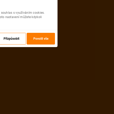
 souhlas s využíváním cookies.
oto nastavení můžete kdykoli
Přizpůsobit
Povolit vše