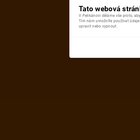
Tato webová strán
V Pelikánovi děláme vše proto, a
Tím nám umožníte používat údaje o
upravit nebo vypnout.