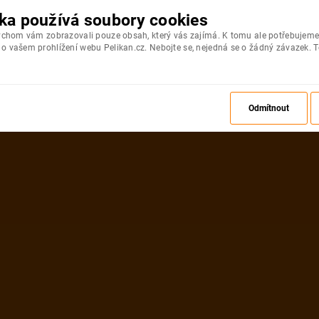
ka používá soubory cookies
bychom vám zobrazovali pouze obsah, který vás zajímá. K tomu ale potřebujeme
 vašem prohlížení webu Pelikan.cz. Nebojte se, nejedná se o žádný závazek. T
Odmítnout
ZPĚT