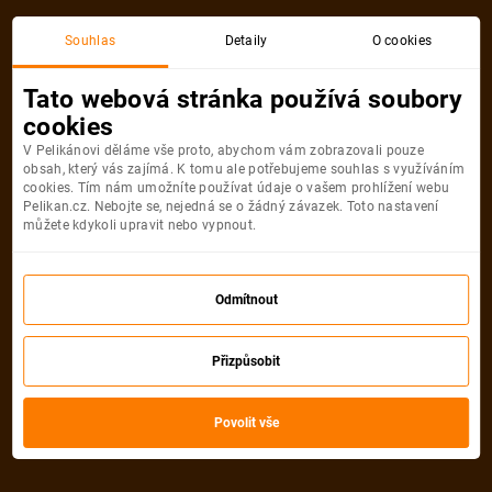
Souhlas
Detaily
O cookies
Detail pobytu
Tato webová stránka používá soubory
cookies
V Pelikánovi děláme vše proto, abychom vám zobrazovali pouze
obsah, který vás zajímá. K tomu ale potřebujeme souhlas s využíváním
cookies. Tím nám umožníte používat údaje o vašem prohlížení webu
Pelikan.cz. Nebojte se, nejedná se o žádný závazek. Toto nastavení
můžete kdykoli upravit nebo vypnout.
Odmítnout
Přizpůsobit
Povolit vše