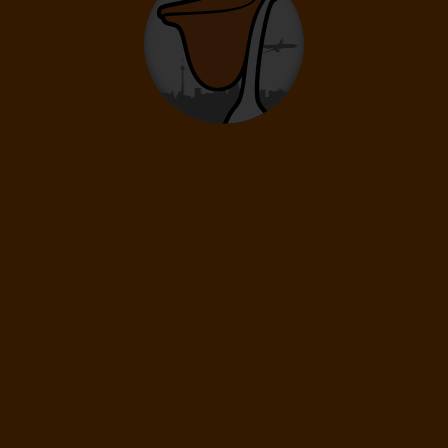
Délka pobytu
4 dny
/ 3 noci
Doprava
Vlastní doprava
Refundace
Ano
4 090
Kč
Cena kalkulovaná při počtu osob:
/os
Dospělí: 2
22.08.
-
24.08.
Sobota
Pondělí
Délka pobytu
3 dny
/ 2 noci
Doprava
Vlastní doprava
Refundace
Ano
2 290
Kč
Cena kalkulovaná při počtu osob:
/os
Dospělí: 2
27.08.
-
30.08.
Čtvrtek
Neděle
Délka pobytu
4 dny
/ 3 noci