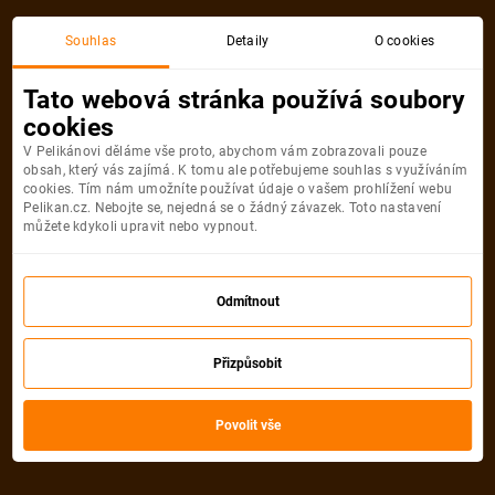
Souhlas
Detaily
O cookies
Detail pobytu
Tato webová stránka používá soubory
cookies
V Pelikánovi děláme vše proto, abychom vám zobrazovali pouze
obsah, který vás zajímá. K tomu ale potřebujeme souhlas s využíváním
cookies. Tím nám umožníte používat údaje o vašem prohlížení webu
Pelikan.cz. Nebojte se, nejedná se o žádný závazek. Toto nastavení
můžete kdykoli upravit nebo vypnout.
Odmítnout
Přizpůsobit
Povolit vše