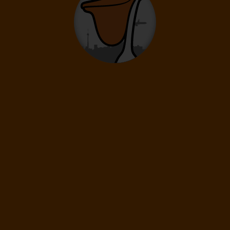
Délka pobytu
5 dní
/ 4 noci
Doprava
Praha
Letecká společnost
Ryanair
14 790
Kč
Cena kalkulovaná při počtu osob:
/os
Dospělí: 2
06.10.
-
14.10.
Úterý
Středa
Délka pobytu
9 dní
/ 8 nocí
Doprava
Praha
Letecká společnost
Ryanair
21 190
Kč
Cena kalkulovaná při počtu osob:
/os
Dospělí: 2
07.10.
-
10.10.
Středa
Sobota
Délka pobytu
4 dny
/ 3 noci