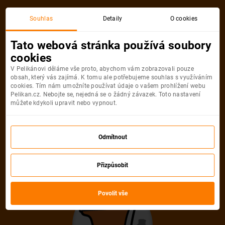
Souhlas
Detaily
O cookies
Detail pobytu
Tato webová stránka používá soubory
cookies
V Pelikánovi děláme vše proto, abychom vám zobrazovali pouze
obsah, který vás zajímá. K tomu ale potřebujeme souhlas s využíváním
cookies. Tím nám umožníte používat údaje o vašem prohlížení webu
Pelikan.cz. Nebojte se, nejedná se o žádný závazek. Toto nastavení
můžete kdykoli upravit nebo vypnout.
Ups! Tento pobyt
nelze najít
Odmítnout
Pelikán se velmi snažil, ale uvedenou
Přizpůsobit
nabídku neumí najít. Možná, že je
Povolit vše
zastaralá nebo uvedená URL adresa není
správná.