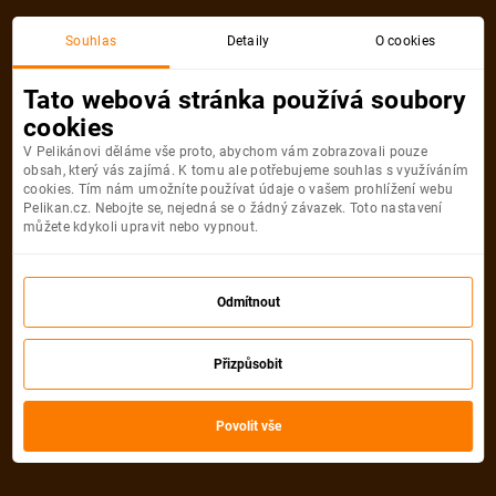
Souhlas
Detaily
O cookies
Detail pobytu
Tato webová stránka používá soubory
cookies
V Pelikánovi děláme vše proto, abychom vám zobrazovali pouze
obsah, který vás zajímá. K tomu ale potřebujeme souhlas s využíváním
cookies. Tím nám umožníte používat údaje o vašem prohlížení webu
Pelikan.cz. Nebojte se, nejedná se o žádný závazek. Toto nastavení
můžete kdykoli upravit nebo vypnout.
Odmítnout
Přizpůsobit
Povolit vše