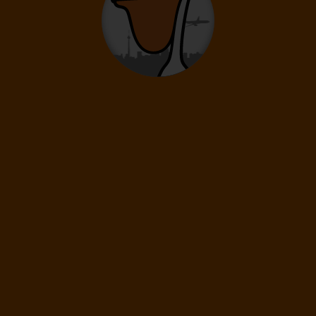
Doprava
Praha
Letecká společnost
Ryanair
17 190
Kč
/os
Pokračovat
10.10.
-
17.10.
Sobota
Sobota
Délka pobytu
8 dní
/ 7 nocí
Doprava
Praha
Letecká společnost
Ryanair
21 890
Kč
Cena kalkulovaná při počtu osob:
/os
Dospělí: 2
11.10.
-
18.10.
Neděle
Neděle
Délka pobytu
8 dní
/ 7 nocí