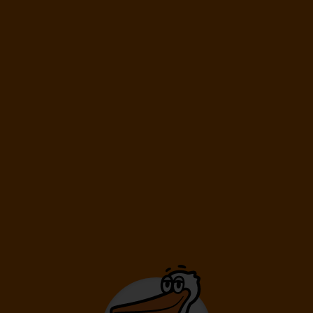
Délka pobytu
6 dní
/ 5 nocí
Doprava
Praha
Letecká společnost
Ryanair
18 190
Kč
Cena kalkulovaná při počtu osob:
/os
Dospělí: 2
05.10.
-
12.10.
Pondělí
Pondělí
Délka pobytu
8 dní
/ 7 nocí
Doprava
Praha
Letecká společnost
Ryanair
20 990
Kč
Cena kalkulovaná při počtu osob:
/os
Dospělí: 2
07.10.
-
12.10.
Středa
Pondělí
Délka pobytu
6 dní
/ 5 nocí