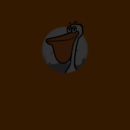
Délka pobytu
8 dní
/ 7 nocí
Doprava
Praha
Letecká společnost
Ryanair
21 590
Kč
Cena kalkulovaná při počtu osob:
/os
Dospělí: 2
24.08.
-
29.08.
Pondělí
Sobota
Délka pobytu
6 dní
/ 5 nocí
Doprava
Praha
Letecká společnost
Ryanair
19 790
Kč
Cena kalkulovaná při počtu osob:
/os
Dospělí: 2
24.08.
-
31.08.
Pondělí
Pondělí