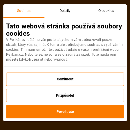
Souhlas
Detaily
O cookies
Detail pobytu
Tato webová stránka používá soubory
cookies
V Pelikánovi děláme vše proto, abychom vám zobrazovali pouze
obsah, který vás zajímá. K tomu ale potřebujeme souhlas s využíváním
cookies. Tím nám umožníte používat údaje o vašem prohlížení webu
Pelikan.cz. Nebojte se, nejedná se o žádný závazek. Toto nastavení
můžete kdykoli upravit nebo vypnout.
Odmítnout
Přizpůsobit
Povolit vše