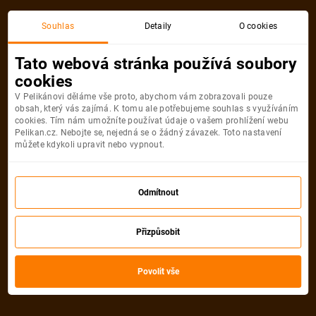
Souhlas
Detaily
O cookies
Detail pobytu
Tato webová stránka používá soubory
cookies
V Pelikánovi děláme vše proto, abychom vám zobrazovali pouze
obsah, který vás zajímá. K tomu ale potřebujeme souhlas s využíváním
cookies. Tím nám umožníte používat údaje o vašem prohlížení webu
Pelikan.cz. Nebojte se, nejedná se o žádný závazek. Toto nastavení
můžete kdykoli upravit nebo vypnout.
Odmítnout
Přizpůsobit
Povolit vše