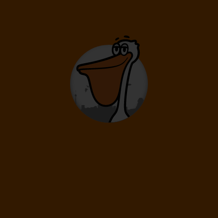
Délka pobytu
8 dní
/ 7 nocí
Doprava
Praha
Letecká společnost
Ryanair
21 590
Kč
Cena kalkulovaná při počtu osob:
/os
Dospělí: 2
24.08.
-
29.08.
Pondělí
Sobota
Délka pobytu
6 dní
/ 5 nocí
Doprava
Praha
Letecká společnost
Ryanair
19 790
Kč
Cena kalkulovaná při počtu osob:
/os
Dospělí: 2
24.08.
-
31.08.
Pondělí
Pondělí