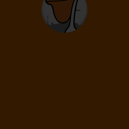
Doprava
Praha
Letecká společnost
EasyJet
16 790
Kč
/os
Pokračovat
17.08.
-
22.08.
Pondělí
Sobota
Délka pobytu
6 dní
/ 5 nocí
Doprava
Praha
Letecká společnost
Ryanair
21 290
Kč
Cena kalkulovaná při počtu osob:
/os
Dospělí: 2
17.08.
-
24.08.
Pondělí
Pondělí
Délka pobytu
8 dní
/ 7 nocí
Doprava
Praha