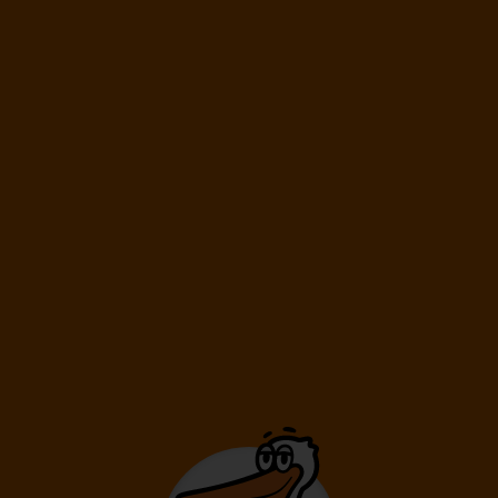
Délka pobytu
6 dní
/ 5 nocí
Doprava
Praha
Letecká společnost
Ryanair
18 890
Kč
Cena kalkulovaná při počtu osob:
/os
Dospělí: 2
15.08.
-
22.08.
Sobota
Sobota
Délka pobytu
8 dní
/ 7 nocí
Doprava
Praha
Letecká společnost
Ryanair
22 190
Kč
Cena kalkulovaná při počtu osob:
/os
Dospělí: 2
16.08.
-
20.08.
Neděle
Čtvrtek
Délka pobytu
5 dní
/ 4 noci