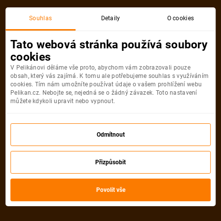
Souhlas
Detaily
O cookies
Detail pobytu
Tato webová stránka používá soubory
cookies
V Pelikánovi děláme vše proto, abychom vám zobrazovali pouze
obsah, který vás zajímá. K tomu ale potřebujeme souhlas s využíváním
cookies. Tím nám umožníte používat údaje o vašem prohlížení webu
Pelikan.cz. Nebojte se, nejedná se o žádný závazek. Toto nastavení
můžete kdykoli upravit nebo vypnout.
Odmítnout
Přizpůsobit
Povolit vše