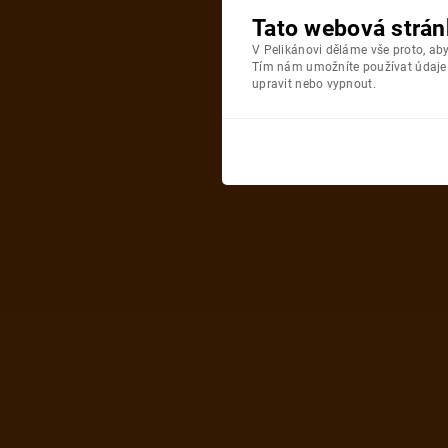
Tato webová strán
V Pelikánovi děláme vše proto, a
Tím nám umožníte používat údaje o
upravit nebo vypnout.