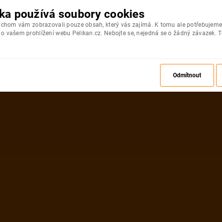
ka používá soubory cookies
bychom vám zobrazovali pouze obsah, který vás zajímá. K tomu ale potřebujeme
 vašem prohlížení webu Pelikan.cz. Nebojte se, nejedná se o žádný závazek. T
Odmítnout
ZPĚT