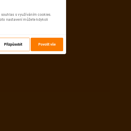
 souhlas s využíváním cookies.
oto nastavení můžete kdykoli
Přizpůsobit
Povolit vše