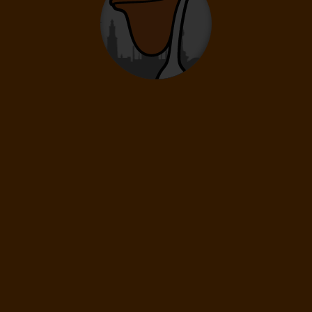
Délka pobytu
4 dny
/ 3 noci
Doprava
Bratislava
Letecká společnost
Ryanair
7 690
Kč
/os
Pokračovat
09.10.
-
13.10.
Pátek
Úterý
Délka pobytu
5 dní
/ 4 noci
Doprava
Bratislava
Letecká společnost
Ryanair
9 590
Kč
Cena kalkulovaná při počtu osob:
/os
Dospělí: 2
11.10.
-
15.10.
Neděle
Čtvrtek
Délka pobytu
5 dní
/ 4 noci