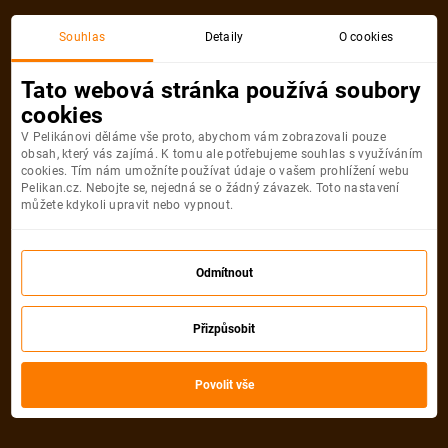
Souhlas
Detaily
O cookies
Detail pobytu
Tato webová stránka používá soubory
cookies
V Pelikánovi děláme vše proto, abychom vám zobrazovali pouze
obsah, který vás zajímá. K tomu ale potřebujeme souhlas s využíváním
cookies. Tím nám umožníte používat údaje o vašem prohlížení webu
Pelikan.cz. Nebojte se, nejedná se o žádný závazek. Toto nastavení
můžete kdykoli upravit nebo vypnout.
Odmítnout
Přizpůsobit
Povolit vše