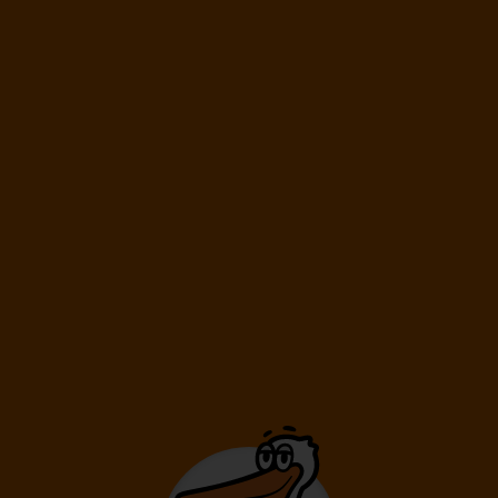
Délka pobytu
6 dní
/ 5 nocí
Doprava
Vídeň
Letecká společnost
Ryanair
10 990
Kč
Cena kalkulovaná při počtu osob:
/os
Dospělí: 2
06.10.
-
10.10.
Úterý
Sobota
Délka pobytu
5 dní
/ 4 noci
Doprava
Praha
Letecká společnost
KM Malta Airlines
12 290
Kč
Cena kalkulovaná při počtu osob:
/os
Dospělí: 2
09.10.
-
12.10.
Pátek
Pondělí