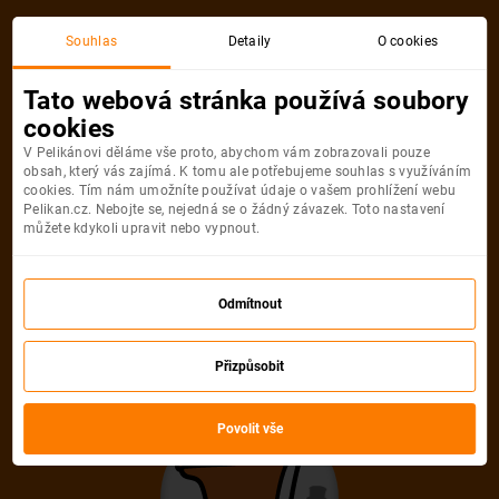
Souhlas
Detaily
O cookies
Detail pobytu
Tato webová stránka používá soubory
cookies
V Pelikánovi děláme vše proto, abychom vám zobrazovali pouze
obsah, který vás zajímá. K tomu ale potřebujeme souhlas s využíváním
cookies. Tím nám umožníte používat údaje o vašem prohlížení webu
Pelikan.cz. Nebojte se, nejedná se o žádný závazek. Toto nastavení
můžete kdykoli upravit nebo vypnout.
Ups! Tento pobyt
nelze najít
Odmítnout
Pelikán se velmi snažil, ale uvedenou
Přizpůsobit
nabídku neumí najít. Možná, že je
Povolit vše
zastaralá nebo uvedená URL adresa není
správná.