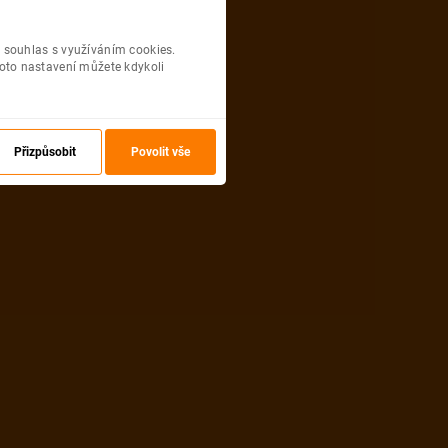
 souhlas s využíváním cookies.
oto nastavení můžete kdykoli
Přizpůsobit
Povolit vše