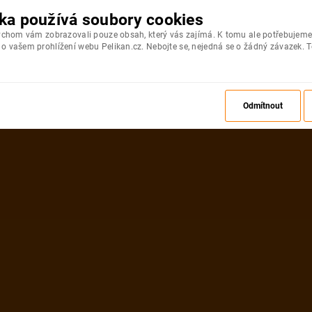
ka používá soubory cookies
bychom vám zobrazovali pouze obsah, který vás zajímá. K tomu ale potřebujeme
 vašem prohlížení webu Pelikan.cz. Nebojte se, nejedná se o žádný závazek. T
Odmítnout
ZPĚT