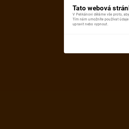
Tato webová strán
V Pelikánovi děláme vše proto, a
Tím nám umožníte používat údaje o
upravit nebo vypnout.