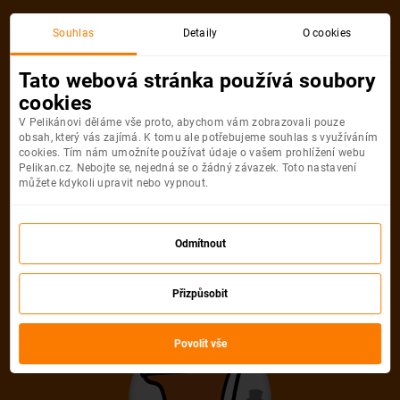
Souhlas
Detaily
O cookies
Detail pobytu
Tato webová stránka používá soubory
cookies
V Pelikánovi děláme vše proto, abychom vám zobrazovali pouze
obsah, který vás zajímá. K tomu ale potřebujeme souhlas s využíváním
cookies. Tím nám umožníte používat údaje o vašem prohlížení webu
Pelikan.cz. Nebojte se, nejedná se o žádný závazek. Toto nastavení
můžete kdykoli upravit nebo vypnout.
Ups! Tento pobyt
nelze najít
Odmítnout
Pelikán se velmi snažil, ale uvedenou
Přizpůsobit
nabídku neumí najít. Možná, že je
Povolit vše
zastaralá nebo uvedená URL adresa není
správná.