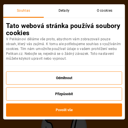
Souhlas
Detaily
O cookies
Detail pobytu
Tato webová stránka používá soubory
cookies
V Pelikánovi děláme vše proto, abychom vám zobrazovali pouze
obsah, který vás zajímá. K tomu ale potřebujeme souhlas s využíváním
cookies. Tím nám umožníte používat údaje o vašem prohlížení webu
Pelikan.cz. Nebojte se, nejedná se o žádný závazek. Toto nastavení
můžete kdykoli upravit nebo vypnout.
Ups! Tento pobyt
nelze najít
Odmítnout
Pelikán se velmi snažil, ale uvedenou
Přizpůsobit
nabídku neumí najít. Možná, že je
Povolit vše
zastaralá nebo uvedená URL adresa není
správná.