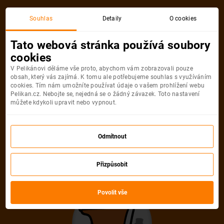
Souhlas
Detaily
O cookies
Detail pobytu
Tato webová stránka používá soubory
cookies
V Pelikánovi děláme vše proto, abychom vám zobrazovali pouze
obsah, který vás zajímá. K tomu ale potřebujeme souhlas s využíváním
cookies. Tím nám umožníte používat údaje o vašem prohlížení webu
Pelikan.cz. Nebojte se, nejedná se o žádný závazek. Toto nastavení
můžete kdykoli upravit nebo vypnout.
Ups! Tento pobyt
nelze najít
Odmítnout
Pelikán se velmi snažil, ale uvedenou
Přizpůsobit
nabídku neumí najít. Možná, že je
Povolit vše
zastaralá nebo uvedená URL adresa není
správná.