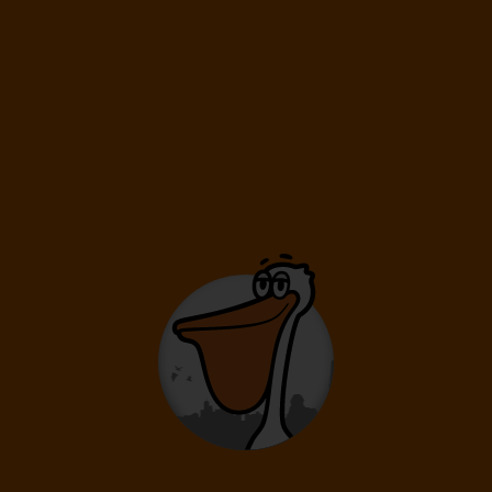
Termíny v měsíci
Září 2027
Srpen
od
36 590
Kč
od
32 190
Kč
od
31 390
Kč
od
31 190
Kč
od
30 890
Kč
od
Srp 2026
Zář 2026
Čvn 2027
Čvc 2027
Srp 2027
Seřadit
: Datum
Délka pobytu
Odlet
Počet osob a typ stravy si můžete upravit v detailu termínu
podle aktuální dostupnosti