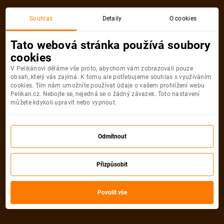
Souhlas
Detaily
O cookies
Detail pobytu
Tato webová stránka používá soubory
cookies
V Pelikánovi děláme vše proto, abychom vám zobrazovali pouze
obsah, který vás zajímá. K tomu ale potřebujeme souhlas s využíváním
cookies. Tím nám umožníte používat údaje o vašem prohlížení webu
Pelikan.cz. Nebojte se, nejedná se o žádný závazek. Toto nastavení
můžete kdykoli upravit nebo vypnout.
Odmítnout
Přizpůsobit
Povolit vše