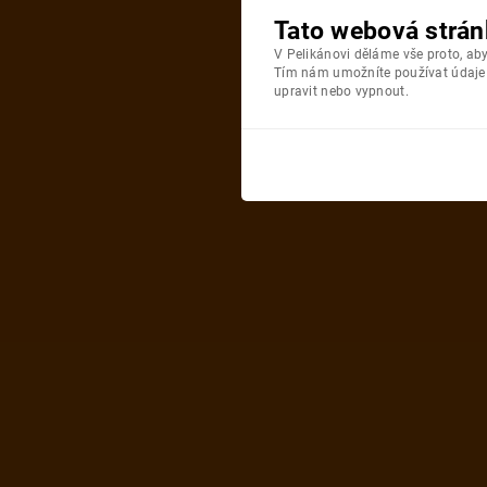
Tato webová strán
V Pelikánovi děláme vše proto, a
Tím nám umožníte používat údaje o
upravit nebo vypnout.