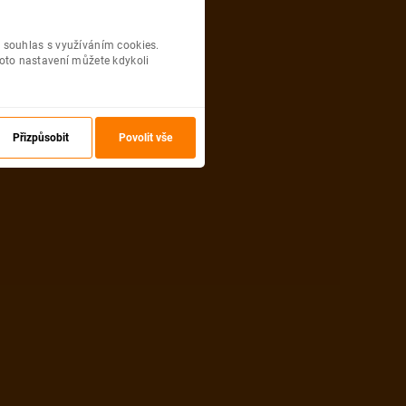
 souhlas s využíváním cookies.
oto nastavení můžete kdykoli
Přizpůsobit
Povolit vše