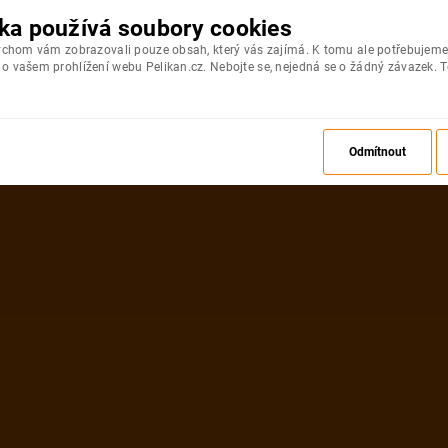
ka používá soubory cookies
bychom vám zobrazovali pouze obsah, který vás zajímá. K tomu ale potřebujeme
 vašem prohlížení webu Pelikan.cz. Nebojte se, nejedná se o žádný závazek. T
Odmítnout
ZPĚT