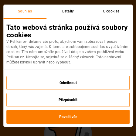
Souhlas
Detaily
O cookies
Detail pobytu
Tato webová stránka používá soubory
cookies
V Pelikánovi děláme vše proto, abychom vám zobrazovali pouze
obsah, který vás zajímá. K tomu ale potřebujeme souhlas s využíváním
cookies. Tím nám umožníte používat údaje o vašem prohlížení webu
Pelikan.cz. Nebojte se, nejedná se o žádný závazek. Toto nastavení
můžete kdykoli upravit nebo vypnout.
Ups! Tento pobyt
nelze najít
Odmítnout
Pelikán se velmi snažil, ale uvedenou
Přizpůsobit
nabídku neumí najít. Možná, že je
Povolit vše
zastaralá nebo uvedená URL adresa není
správná.