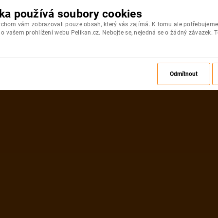
ka používá soubory cookies
bychom vám zobrazovali pouze obsah, který vás zajímá. K tomu ale potřebujeme
 vašem prohlížení webu Pelikan.cz. Nebojte se, nejedná se o žádný závazek. T
Odmítnout
ZPĚT