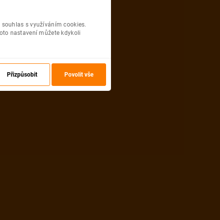
 souhlas s využíváním cookies.
oto nastavení můžete kdykoli
Přizpůsobit
Povolit vše