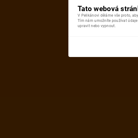
Tato webová strán
V Pelikánovi děláme vše proto, a
Tím nám umožníte používat údaje o
upravit nebo vypnout.