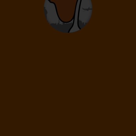
05.10.
-
09.10.
Pondělí
Pátek
Délka pobytu
5 dní
/ 4 noci
Doprava
Vídeň
Letecká společnost
Ryanair
16 890
Kč
Cena kalkulovaná při počtu osob:
/os
Dospělí: 2
05.10.
-
12.10.
Pondělí
Pondělí
Délka pobytu
8 dní
/ 7 nocí
Doprava
Vídeň
Letecká společnost
Ryanair
22 390
Kč
Cena kalkulovaná při počtu osob:
/os
Dospělí: 2
09.10.
-
12.10.
Pátek
Pondělí