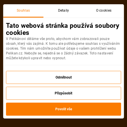
Souhlas
Detaily
O cookies
Detail pobytu
Tato webová stránka používá soubory
cookies
V Pelikánovi děláme vše proto, abychom vám zobrazovali pouze
obsah, který vás zajímá. K tomu ale potřebujeme souhlas s využíváním
cookies. Tím nám umožníte používat údaje o vašem prohlížení webu
Pelikan.cz. Nebojte se, nejedná se o žádný závazek. Toto nastavení
můžete kdykoli upravit nebo vypnout.
Odmítnout
Přizpůsobit
Povolit vše