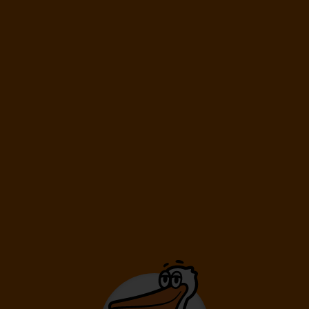
02.10.
-
05.10.
Pátek
Pondělí
Délka pobytu
4 dny
/ 3 noci
Doprava
Vídeň
Letecká společnost
Ryanair
15 990
Kč
Cena kalkulovaná při počtu osob:
/os
Dospělí: 2
02.10.
-
09.10.
Pátek
Pátek
Délka pobytu
8 dní
/ 7 nocí
Doprava
Vídeň
Letecká společnost
Ryanair
23 590
Kč
Cena kalkulovaná při počtu osob:
/os
Dospělí: 2