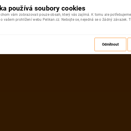
ka používá soubory cookies
bychom vám zobrazovali pouze obsah, který vás zajímá. K tomu ale potřebujeme
 vašem prohlížení webu Pelikan.cz. Nebojte se, nejedná se o žádný závazek. T
Odmítnout
ZPĚT