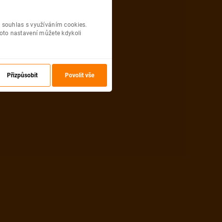
 souhlas s využíváním cookies.
oto nastavení můžete kdykoli
Přizpůsobit
Povolit vše