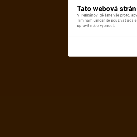
Tato webová strán
V Pelikánovi děláme vše proto, a
Tím nám umožníte používat údaje o
upravit nebo vypnout.