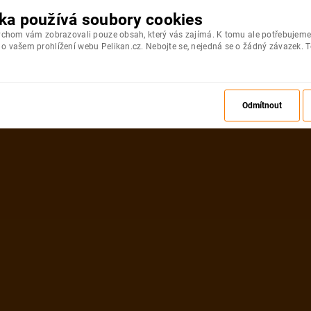
ka používá soubory cookies
bychom vám zobrazovali pouze obsah, který vás zajímá. K tomu ale potřebujeme
 vašem prohlížení webu Pelikan.cz. Nebojte se, nejedná se o žádný závazek. T
Odmítnout