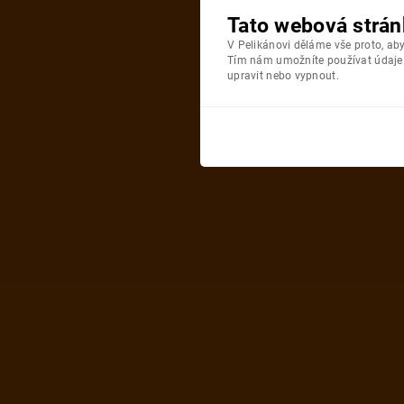
Tato webová strán
V Pelikánovi děláme vše proto, a
Tím nám umožníte používat údaje o
upravit nebo vypnout.