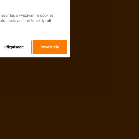
 souhlas s využíváním cookies.
oto nastavení můžete kdykoli
Přizpůsobit
Povolit vše