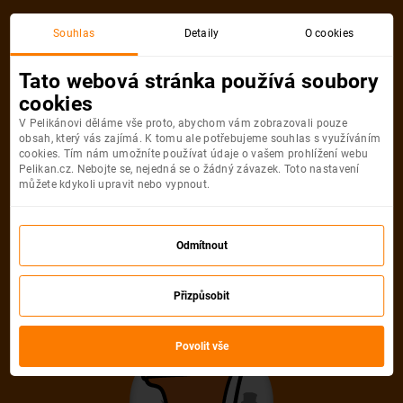
Souhlas
Detaily
O cookies
Kategorie
Seznam kategorií
Tato webová stránka používá soubory
New York
cookies
Měsíce odletu
Počet nocí
Všechny filtry
V Pelikánovi děláme vše proto, abychom vám zobrazovali pouze
obsah, který vás zajímá. K tomu ale potřebujeme souhlas s využíváním
cookies. Tím nám umožníte používat údaje o vašem prohlížení webu
Pelikan.cz. Nebojte se, nejedná se o žádný závazek. Toto nastavení
Nejlevněji
Prémiové
Nejlepší
TOP akce
můžete kdykoli upravit nebo vypnout.
-30%
Odmítnout
Přizpůsobit
33 985 Kč
23 790
Kč
od
Povolit vše
New York z Prahy za akční cenu 🔥🗽