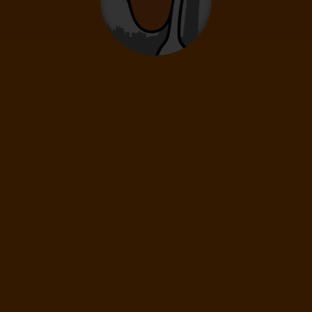
New York
3* Hotel
Letenka
Ubytování
Snídaně
Blízko Centra
Blízko Zastávky Metra
Esim Zdarma
Recenze hotelu
85%
Skvělé