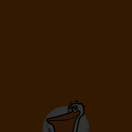
-20%
61 487 Kč
49 190
Kč
od
Mauricius-4*Radisson Blu Poste
Lafayette (Adults only)
Poste Lafayette
4* Hotel
Letenka
Ubytování
Polopenze
Transfer
Na Pláži
Esim Zdarma
Lety Mimo Blízký Východ
Recenze hotelu
91%
Vynikající