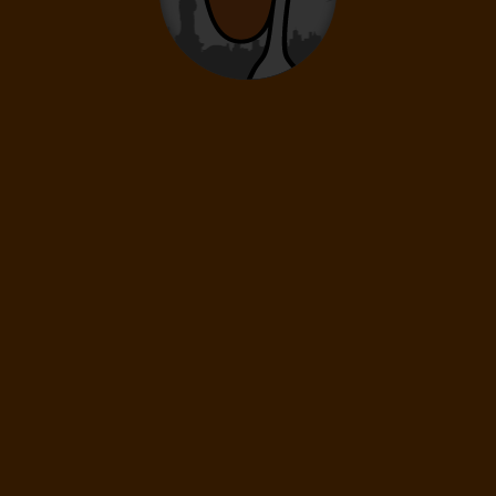
-15%
35 517 Kč
30 190
Kč
od
Langkawi-5*Berjaya Langkawi Resort🌴
🐒
Langkawi
5* Hotel
Letenka
Ubytování
Snídaně
Transfer
Esim Zdarma
Na Pláži
Bez Víz
Občerstvení Na Palubě
Recenze hotelu
87%
Skvělé