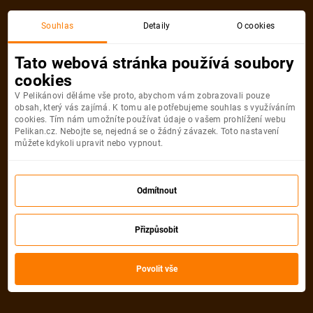
Souhlas
Detaily
O cookies
Kategorie
Seznam kategorií
Tato webová stránka používá soubory
Exotická dovolená
cookies
Měsíce odletu
Počet nocí
Všechny filtry
V Pelikánovi děláme vše proto, abychom vám zobrazovali pouze
obsah, který vás zajímá. K tomu ale potřebujeme souhlas s využíváním
cookies. Tím nám umožníte používat údaje o vašem prohlížení webu
Pelikan.cz. Nebojte se, nejedná se o žádný závazek. Toto nastavení
Nejlevněji
Prémiové
Nejlepší
TOP akce
můžete kdykoli upravit nebo vypnout.
-45%
Odmítnout
Přizpůsobit
36 345 Kč
19 990
Kč
od
Povolit vše
🔥LAST MINUTE PHUKET ZA TOP CENU-